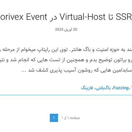
20 آوریل 2023
 به حوزه امنیت و باگ هانتر. توی این رایتاپ میخوام از مرحله 
SS و virtual-host discovery رو براتون توضیح بدم و همچنین از تست هایی که انج
ن سابدامین هایی که روشون آسیب پذیری کشف شد ...
،
Fuzzing
،
باگ‌بانتی
،
فازینگ
صفحه 1 از 1
1