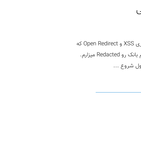
سلام من میلاد هستم، این اولین رایتاپم توی این وبلاگ هست و امروز میخوام درباره دو آسیب‌پذیری XSS و Open Redirect که
روی یکی از سامانه‌های بانکی پیدا کردم براتون بنویسم. به خاطر مسائل محرمانگی و امنیتی من اسم بانک رو Redacted میزارم.