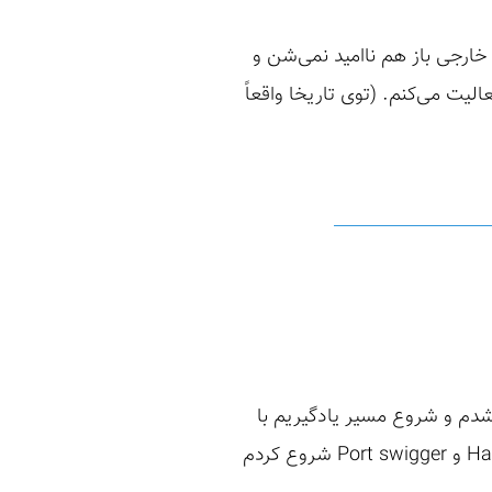
ارجی باز هم ناامید نمی‌شن و
 حدوداً ۲ ساله که توی حوزه امنیت فعالیت می‌کنم. (توی تاریخا واقعاً
دم و شروع مسیر یادگیریم با
رودمپی بود که یاشار توی کانال یوتوبش گذاشته بود. از منابع و سایت‌های تمرینی مثل Hack the box و Port swigger شروع کردم