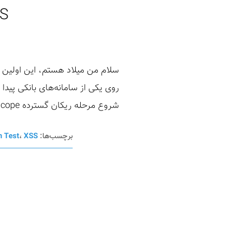
XSS و irect
شروع مرحله ریکان گسترده Scope پروژه کل زیر دامنه‌های مربوط به اون بانک بود پس در مرحله اول شروع ...
برچسب‌ها:
XSS
،
n Test