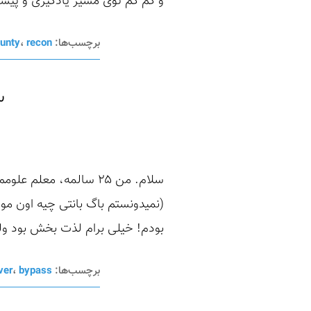
و کم کم توی مسیر یادگیری و پیشرف
برچسب‌ها:
recon
،
unty
۱۳ هزار دلا
بودم! خیلی برام لذت بخش بود ول
برچسب‌ها:
bypass
،
ver