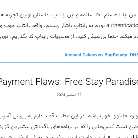
سلام امیدوارم حالتون خوب باشه. من ایلیا هستم، ۲۰ سالمه و این رایتا
که من درگیر یادگیری flow های authentication بودم به رایتاپ یاشار رسیدم. وا
 میکنم حتما بررسیش کنید. از محتویات رایتاپ که بگذریم، توی 
Account Takeover
،
BugBounty
،
DNS
Payment Flaws: Free Stay Paradis
22 دسامبر 2024
وارم حالتون خوب باشه. در این مطلب قصد دارم به بررسی آسیب
ین تست کیس‌هایی را که در برنامه‌های باگ‌بانتی بیشترین گزارش‌ها
طالب بررسی فرآیند پرداخت آسیب پذیری در بخش انتخاب شیوه 