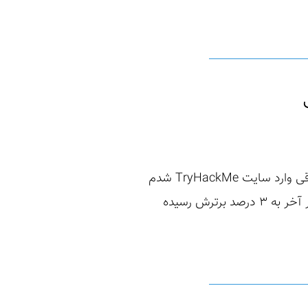
سلام. من ۲۵ سالمه، معلم علومم و بیشتر وقتمو برای مدرسه و بچه هام میذارم. دوسال پیش اتفاقی وارد سایت TryHackMe شدم
(نمیدونستم باگ بانتی چیه اون موقع) و بعد چند ماه یهو دیدم شدم رنک یک ماهانه اون سایت و در آخر به ۳ درصد برترش رسیده