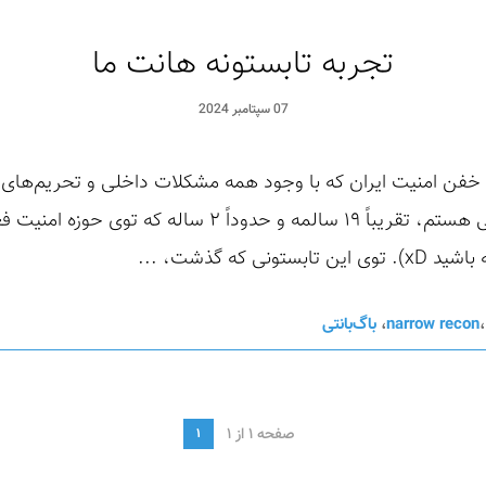
تجربه تابستونه هانت ما
07 سپتامبر 2024
فن امنیت ایران که با وجود همه مشکلات داخلی و تحریم‌های خ
به کارشون ادامه می‌دن :). من علی هستم، تقریباً ۱۹ سالمه و
 که گذشت، ...
narrow recon
،
باگ‌بانتی
صفحه 1 از 1
1