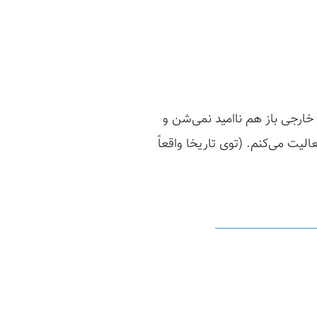
ارجی باز هم ناامید نمی‌شن و
 حدوداً ۲ ساله که توی حوزه امنیت فعالیت می‌کنم. (توی تاریخا واقعاً