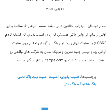
11 ژانویه 2023
سلام دوستان امید‌وارم حالتون عالی باشه.اسمم امینه و ۱۶ سالمه و این
اولین رایتاپ از اولین باگی هستش که زدم. آسیب‌پذیری که کشف کردم
CSRF از یه سایت ایرانی بود. این باگ رو گزارش ندادم چون سایت
ایرانی بود و بیشتر جنبه تمرین و نزدیک‌ شدن به تارگت های واقعی رو
داشت. بخاطر همین تارگت رو target.com در نظر میگیریم. خب ...
برچسب‌ها:
آسیب پذیری
،
امنیت
،
امنیت وب
،
باگ بانتی
،
باگ هانتینگ
،
باگ‌بانتی