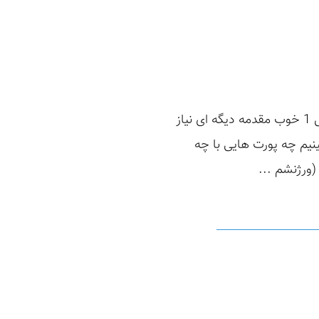
چالش Anonymous Playground از CTF های tryhackme.com است که قراره حلش کنیم . شکل 1 خوب مقدمه دیگه ای نیاز
یم چه پورت هایی با چه