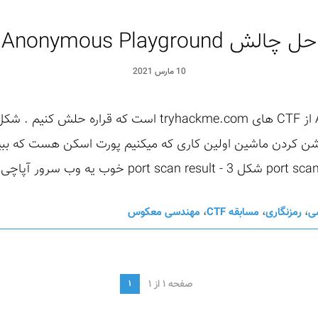
حل چالش Anonymous Playground
10 مارس 2021
شن کردن ماشین اولین کاری که میکنیم پورت اسکن هست که ببین
سی
،
رمزنگاری
،
مسابقه CTF
،
مهندسی معکوس
صفحه 1 از 1
1