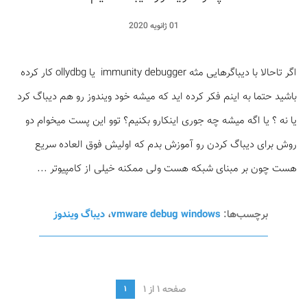
01 ژانویه 2020
اگر تاحالا با دیباگرهایی مثه immunity debugger یا ollydbg کار کرده
باشید حتما به اینم فکر کرده اید که میشه خود ویندوز رو هم دیباگ کرد
یا نه ؟ یا اگه میشه چه جوری اینکارو بکنیم؟ توو این پست میخوام دو
روش برای دیباگ کردن رو آموزش بدم که اولیش فوق العاده سریع
هست چون بر مبنای شبکه هست ولی ممکنه خیلی از کامپیوتر ...
برچسب‌ها:
vmware debug windows
،
دیباگ ویندوز
صفحه 1 از 1
1