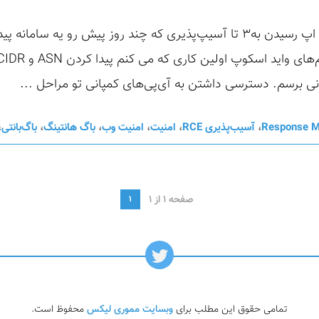
سلام دوستان. امروز میخوام رایت اپ رسیدن به۳ تا آسیپ‌پذیری که چند روز پیش
انی برسم. دسترسی داشتن به آی‌پی‌های کمپانی تو مراحل ...
Response M
،
آسیب‌پذیری RCE
،
امنیت
،
امنیت وب
،
باگ هانتینگ
،
باگ‌بانتی
،
صفحه 1 از 1
1
تمامی حقوق این مطلب برای
وبسایت مموری لیکس
محفوظ است.