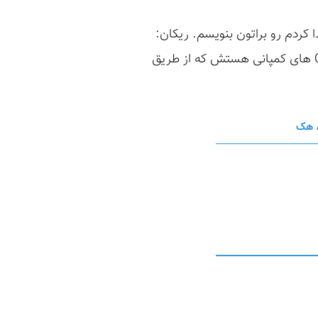
 رو یه سامانه پیدا کردم رو براتون بنویسم. ریکان:
معمولا من برای شروع روی پروگرم‌های واید اسکوپ اولین کاری که می کنم پیدا کردن ASN و CIDR های کمپانی هستش که از طریق
هک