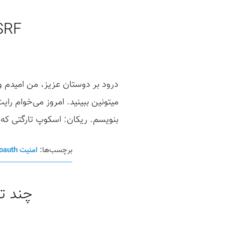
SSRF
درود بر دوستان عزیز، من امیدم و 
میتونین ببینید. امروز می‌خوام را
بنویسم. ریکان: اسکوپ تارگتی که انتخاب کرده بودم ب
برچسب‌ها:
امنیت oauth
چند تا 