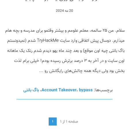
20 مه 2024
سلام. من ۲۵ سالمه، معلم علومم و بیشتر وقتمو برای مدرسه و بچه هام
میذارم. دوسال پیش اتفاقی وارد سایت TryHackMe شدم (نمیدونستم
باگ بانتی چیه اون موقع) و بعد چند ماه یهو دیدم شدم رنک یک ماهانه
اون سایت و در آخر به ۳ درصد برترش رسیده بودم! خیلی برام لذت
بخش بود ولی دیگه همه چالش‌های رایگانش رو ...
برچسب‌ها:
bypass
،
Account Takeover
،
باگ بانتی
صفحه 1 از 1
1