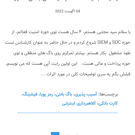
04 آگوست 2022
با سلام سید مجتبی هستم، ۴ سال هست توی حوزه امنیت فعالم، از
حوزه SOC و SIEM شروع کردم و در حال حاضر به عنوان کارشناس تست
نفوذ مشغول بکار هستم. بیشتر تمرکزم روی باگ های منطقی و توی
حوزه پرداخت و مالی هست. این اولین رایت آپی هست که می نویسم.
قبلش بگم یه سری توضیحات کلی در مورد اثرات ...
برچسب‌ها:
آسیب پذیری
،
باگ بانتی
،
رمز پویا
،
فیشینگ
،
کارت بانکی
،
کلاهبرداری اینترنتی