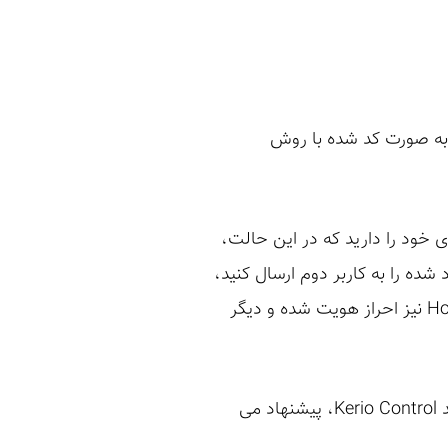
 آدرس هر سیستم در آن به صورت کد شده با روش
ری خود را دارید که در این حالت،
داده می شود و اگر لینک ایجاد شده را به کاربر دوم ارسال کنید،
با وارد نمودن اطلاعات حساب کاربری توسط وی، علاوه بر خود کاربر، آدرس IP موجود در پارامتر Host نیز احراز هویت شده و دیگر
با توجه به خطراتی که این آسیب پذیری می تواند بر روی شبکه داشته باشد و رفع آن در نسخه جدید Kerio Control، پیشنهاد می