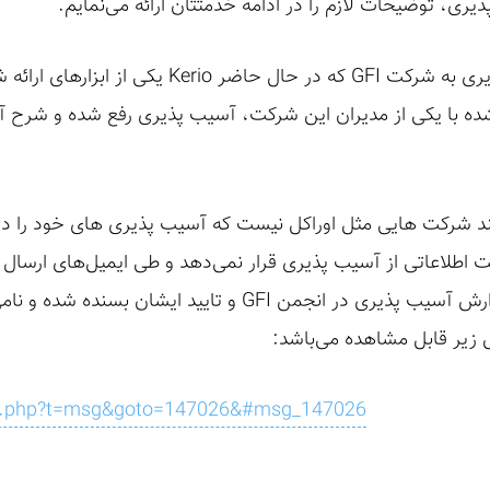
یری، توضیحات لازم را در ادامه خدمتتان ارائه می‌نمایم.
لازم به ذکر است که این آسیب پذیری به شرکت GFI که
اطلاعاتی از آسیب پذیری قرار نمی‌دهد و طی ایمیل‌های ارسال 
این موضوع مطرح شد و تنها با گزارش آسیب پذیری در انجمن GFI
س زیر قابل مشاهده می‌باشد:
dex.php?t=msg&goto=147026&#msg_147026