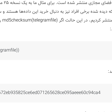
نکه دیده شده برخی افراد نیز به دنبال خرید این داده‌ها هستند و
ha256
:
ramfile))
د:
672eb935825ce6ed071265628ce095aeee60c94ca4