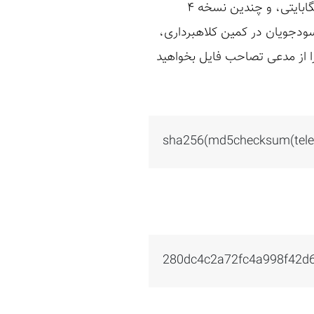
نسخه‌های متعددی از این داده در فضای مجازی منتشر شده است. برای مثال ما به یک نسخه ۲۵ مگابایتی، و چندین نسخه ۴
 سودجویان در کمین کلاهبرداری، ‌
s از چکسام فایل اصلی را منتشر کردیم، در این حالت اگر md5checksum(telegramfile) را از مدعی تصاحب فایل بخواهید
sha256(md5checksum(teleg
280dc4c2a72fc4a998f42d