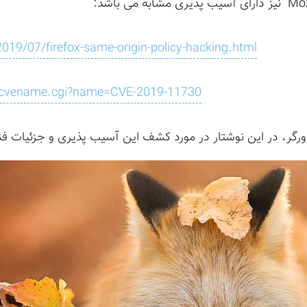
19/07/firefox-same-origin-policy-hacking.html
in/cvename.cgi?name=CVE-2019-11730
رگر، در این نوشتار در مورد کشف این آسیب پذیری و جزئیات ف