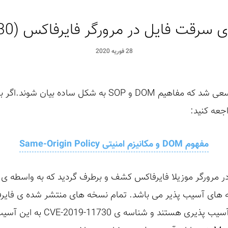
 فایل در مرورگر فایرفاکس (CVE-2019-11730)
28 فوریه 2020
در نوشتار قبلی به عنوان مقدمه، سعی شد که مفاهیم DOM و SOP ب
جعه کنید:
مفهوم DOM و مکانیزم امنیتی Same-Origin Policy
2019، تا نسخه ی 67) دارای این آ