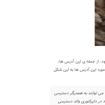
ی اعمال می شود. از جمله ی این آدرس ها،
وط به فایل های محلی هستند که protocol آن ها برابر :file است. تعریف SOP در مورد این آدرس ها به این شکل
 دارد. بنابراین، این فایل ها می توانند به همدیگر دسترسی
یل های موجود در دایرکتوری والد دسترسی