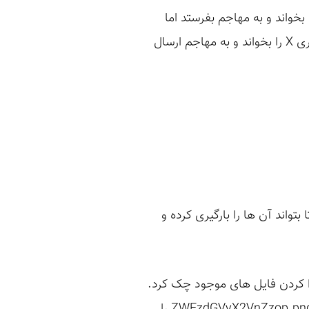
کسان را بخواند و به مهاجم بفرستد اما
این کار چندان راحت نیست. فرض کنید فایل stealer.html می خواهد فایل های موجود در دایرکتوری X را بخواند و به مهاجم ارسال
 بتواند آن ها را بارگیری کرده و
ای معمول را برای پیدا کردن فایل های موجود چک کرد.
مثلاً با استفاده از این روش می توان در نمونه ی بالا فایل passwords.txt را پیدا کرد اما نام فایل ZWFzdGVyX2VnZzop.png را