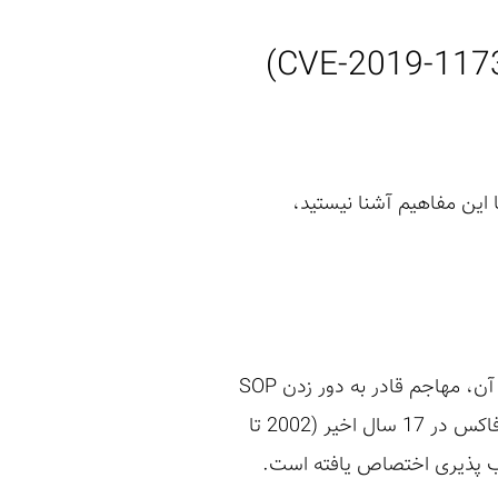
ه شکل ساده بیان شوند.اگر با این مفاهیم آشنا نیستید،
چند ماه پیش، یک آسیب پذیری در مرورگر موزیلا فایرفاکس کشف و برطرف گردید که به واسطه ی آن، مهاجم قادر به دور زدن SOP
و سرقت فایل های محلی در نسخه های آسیب پذیر می باشد. تمام نسخه های منتشر شده ی فایرفاکس در 17 سال اخیر (2002 تا
سیب پذیری هستند و شناسه ی CVE-2019-11730 به این آسیب پذیری اختصاص یافته است.