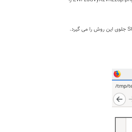
دوم، مراجعه به دایرکتوری والد برای پیدا کردن لیست فایل های موجود. همان طور که ذکر شد، SOP جلوی این روش را می گیرد.