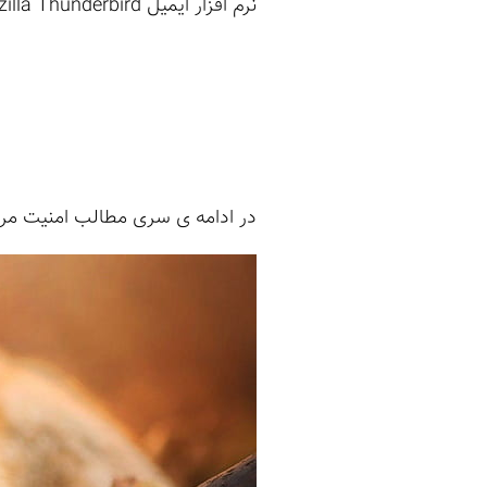
نرم افزار ایمیل Mozilla Thunderbird نیز دارای آسیب پذیری مشابه می باشد:
در ادامه ی سری مطالب امنیت مرو