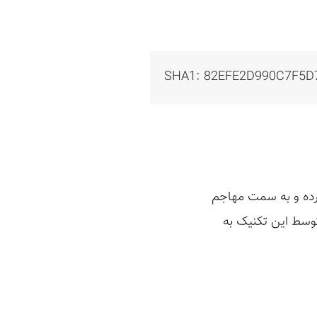
SHA1: 82EFE2D990C7F5D
ره کرده و به سمت مهاجم
 توسط این تکنیک به