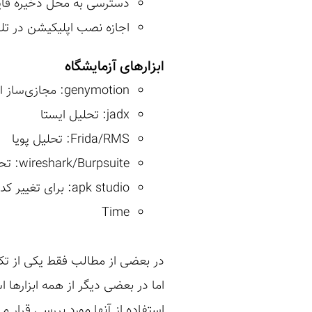
دسترسی به محل ذخیره فایل
اجازه نصب اپلیکیشن در تلف
ابزارهای آزمایشگاه
genymotion: مجازی‌ساز اندروید
jadx: تحلیل ایستا
Frida/RMS: تحلیل پویا
wireshark/Burpsuite: تحلیل ترافیک
apk studio: برای تغییر کد و خروجی apk گرفتن به سادگی
Time
در بعضی از مطالب فقط یکی از تکن
اما در بعضی دیگر از همه ابزارها 
استفاده از آنها مورد بررسی قرار می