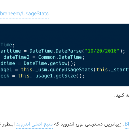
dibraheem/UsageStats
 کنید.
B
: زیباترین دسترسی توی اندروید که
منبع اصلی اندروید
اینطور 