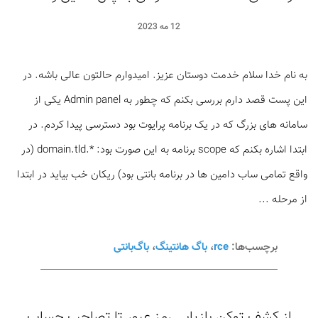
12 مه 2023
به نام خدا سلام خدمت دوستان عزیز. امیدوارم حالتون عالی باشه. در
این پست قصد دارم بررسی بکنم که چطور به Admin panel یکی از
سامانه های بزرگ که در یک برنامه پرایوت بود دسترسی پیدا کردم. در
ابتدا اشاره بکنم که scope برنامه به این صورت بود: *.domain.tld (در
واقع تمامی ساب دامین ها در برنامه بانتی بود) ریکان خب بیاید در ابتدا
از مرحله ...
برچسب‌ها:
rce
،
باگ هانتینگ
،
باگ‌بانتی
از کشف توکن بازیابی رمز عبور تا تصاحب حساب