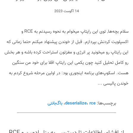
14 آگوست 2023
سلام بچه‌ها, توی این رایتاپ میخوام به نحوه رسیدنم به RCE و
اکسپلویت کردنش بپردازم. قبل از خوندن پیشنهاد میکنم حتما زمانی که
این رایتاپ رو میخونید پر انرژی و مغزتون استراحت کرده باشه و هر بخش
رو کامل تحلیل کنید چون یکمی این رایتاپ اقلا برای خود من سنگین
هست. اسکوپ‌های برنامه اینجوری بود: در اولین مرحله شروع کردم به
خوندن پالیسی ...
برچسب‌ها:
rce
،
deserialize
،
باگ‌بانتی
از افشای اطلاعات تا دسترسی به پنل ادمین و RCE