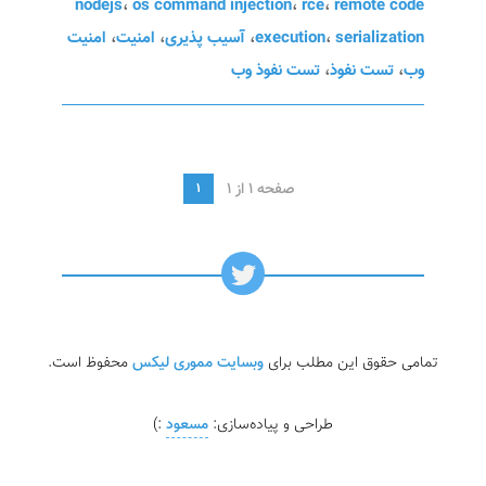
nodejs
،
os command injection
،
rce
،
remote code
serialization
،
execution
،
آسیب پذیری
،
امنیت
،
امنیت
وب
،
تست نفوذ
،
تست نفوذ وب
صفحه 1 از 1
1
تمامی حقوق این مطلب برای
وبسایت مموری لیکس
محفوظ است.
طراحی و پیاده‌سازی:
مسعود
:)