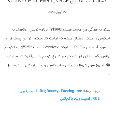
کشف آسیب‌پذیری RCE در Voorivex Hunt Event
22 آوریل 2023
سلام به همگی من محمد هستم(mk990) برنامه نویس، علاقمند به
لینکوس و امنیت، دوسال میشه که امنیت کار میکنم. تو این پست قراره
در مورد آسیب­پذیری RCE در ایونت Voorivex با کمک qf5252 پیدا کردیم
براتون بگم. ما این ایونت یکم دیر شروع کردیم ولی پرقدرت تموم کردیم
😉. از روز سوم شروع به ریکان ساب دامین و وب اپلیکشین کردیم، اول
...
برچسب‌ها:
rce
،
Fuzzing
،
BugBounty
،
آسیب‌پذیری
RCE
،
امنیت وب
،
باگ‌بانتی