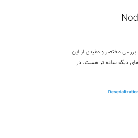
ت قصد داریم به بررسی مختصر و مفیدی از این
 برداری Deserialization در NodeJS نسبت به زبان های دیگه ساده تر هست. در
Deserializatio