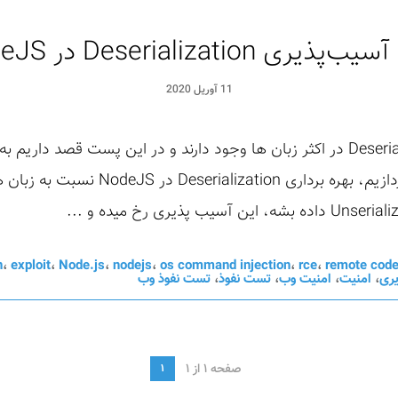
یری Deserialization در NodeJS
11 آوریل 2020
آسیب پذیری های از نوع Deserialization در اکثر زبان ها وجود دارند و در این پس
آسیب پذیری در زبان NodeJS بپردازیم، بهره
n
،
exploit
،
Node.js
،
nodejs
،
os command injection
،
rce
،
remote code
ری
،
امنیت
،
امنیت وب
،
تست نفوذ
،
تست نفوذ وب
صفحه 1 از 1
1