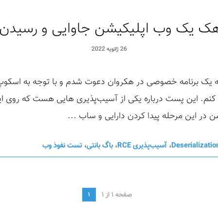
ک یک وب اپلیکیشن جاوایی و رسیدن به 
26 ژانویه 2022
امسال (۱۴۰۰) بود که به یک برنامه خصوصی در هکروان دعوت شدم و با توجه ب
. این پست درباره یکی از آسیب‌پذیری هایی هست که روی این ب
Deserializatio
،
آسیب‌پذیری RCE
،
باگ بانتی
،
تست نفوذ وب
صفحه 1 از 1
1