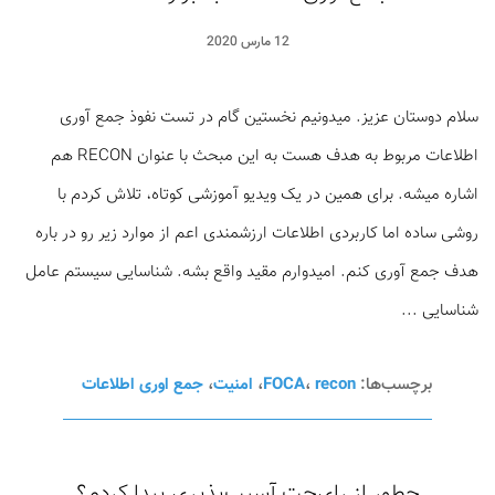
12 مارس 2020
سلام دوستان عزیز. میدونیم نخستین گام در تست نفوذ جمع آوری
اطلاعات مربوط به هدف هست به این مبحث با عنوان RECON هم
اشاره میشه. برای همین در یک ویدیو آموزشی کوتاه، تلاش کردم با
روشی ساده اما کاربردی اطلاعات ارزشمندی اعم از موارد زیر رو در باره
هدف جمع آوری کنم. امیدوارم مقید واقع بشه. شناسایی سیستم عامل
شناسایی ...
برچسب‌ها:
recon
،
FOCA
،
امنیت
،
جمع اوری اطلاعات
چطور از رای‌چت آسیب‌پذیری پیدا کردم؟