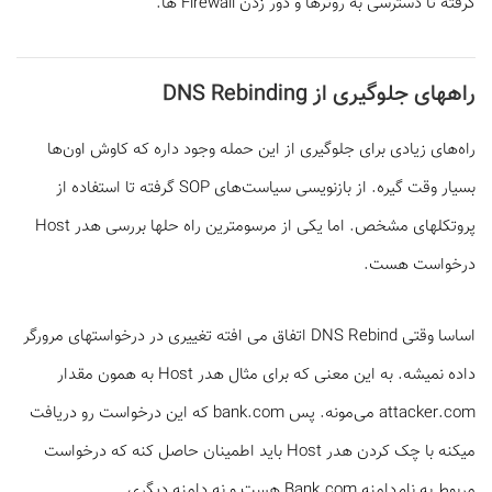
گرفته تا دسترسی به روترها و دور زدن Firewall ها.
راه­های جلوگیری از DNS Rebinding
راه‌های زیادی برای جلوگیری از این حمله وجود داره که کاوش اون‌ها
بسیار وقت گیره. از بازنویسی سیاست‌های SOP گرفته تا استفاده از
پروتکل­های مشخص. اما یکی از مرسوم­ترین راه حل­ها بررسی هدر Host
درخواست هست.
اساسا وقتی DNS Rebind اتفاق می­ افته تغییری در درخواست­های مرورگر
داده نمیشه. به این معنی که برای مثال هدر Host به همون مقدار
attacker.com می‌مونه. پس bank.com که این درخواست رو دریافت
میکنه با چک کردن هدر Host باید اطمینان حاصل کنه که درخواست
مربوط به نام‌دامنه Bank.com هست و نه دامنه دیگری.