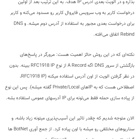
بذاره و در الویت بعدی آدرس IP هدف. به این ترتیب بعد از اولین
درخواست کاربر به وب ­سرویس فایروال کاربر رو مسدود می‌کنه و کاربر
برای درخواست بعدی مجبور به استفاده از آدرس دوم میشه. و DNS
Rebind اتفاق می‌افته.
نکته‌ای که در این روش حائز اهمیت هست: مرورگر در پاسخ‌های
بازگشتی از سرور DNS اگه A Record از نوع RFC1918 IP ببینه. بدون
در نظر گرفتن الویت از اون آدرس استفاده می­کنه (RFC1918 IP،
اصطلاحی هست که به IPهای Private/Local گفته میشه). پس این نوع
از پیاده سازی حمله فقط می‌تونه برای IP آدرس­های عمومی استفاده بشه.
الان متوجه شدیم که چقدر تاثیر این آسیب‌پذیری میتونه زیاد باشه، و
سناریوهای مختلفی رو میشه با اون پیاده کرد. از جمع­ آوری BotNet ها