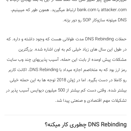
attacker.com با bank.com ارتباط می­گیرید. همون طور که می­بینیم،
DNS میتونه سازوکار SOP رو دور بزنه.
حملات DNS Rebinding مدت طولانی هست که وجود داشته و داره. که
در طول این سال های زیاد خیلی کم به اون اشاره شده. بزرگترین
مشکلات پیش اومده از بابت این حمله، آسیب پذیری­های چند وب سایت
رمز ارز بود که به متخاصم اجازه میداد با DNS Rebinding، اکانت کاربر
رو کاملا در دست بگیره. اما در ژوئن 2018 توجه ها به این حمله خیلی
بیشتر شده. وقتی دست کم بیشتر از 500 میلیون دیوایس آسیب پذیر در
تشکیلات مهم اقتصادی و صنعتی پیدا شد.
DNS Rebinding چطوری کار می­کنه؟