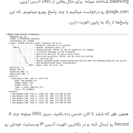
Balancing شناخته میشه. برای مثال وقتی از DNS آدرس آی‌پی
google.com رو درخواست می­کنیم با چند پاسخ روبرو می­شویم. که این
پاسخ‌ها از بالا به پایین الویت دارن.
همون­ طور که شاید تا الان حدس زده باشید، سرور DNS میتونه چند A
Record رو ارسال کنه. و در بالاترین الویت آدرس IP وب‌سایت خودش رو