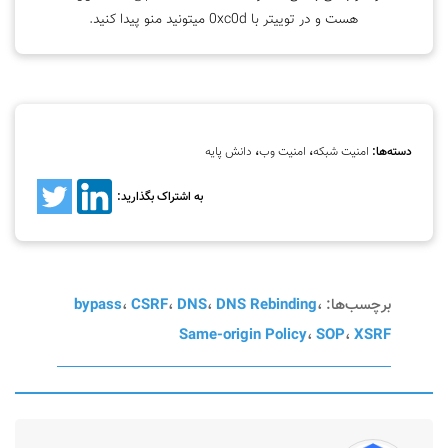
هست و در توییتر با 0xc0d میتونید منو پیدا کنید.
دسته‌ها:
امنیت شبکه
،
امنیت وب
،
دانش پایه
به اشتراک بگذارید:
برچسب‌ها:
،
DNS Rebinding
،
DNS
،
CSRF
،
bypass
Same-origin Policy
،
SOP
،
XSRF