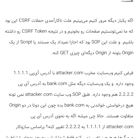
هست.
اگه یکبار دیگه مرور کنیم می‌بینیم علت ناکارآمدی حملات CSRF این بود
که ما نمی‌تونستیم صفحات رو بخونیم و در نتیجه CSRF Token رو داشته
باشیم. و علت این SOP بود که اجازا نمی­داد یک مستند یا Script از یک
Origin بتونه از Origin دیگه‌ای چیزی GET کنه.
فرض کنیم وب‌سایت مخرب attacker.com با آدرس آی‌پی 1.1.1.1
وجود داره. و یک وب‌سایت دیگه مثل bank.com به آدرس آی پی
2.2.2.2 هم وجود داره. طبق SOP وب سایت attacker.com نمی تونه
هیچ درخواستی خواندنی به bank.com بده چون این دوتا در دو Origin
متفاوت هستند. حالا چی میشه اگه به نحوی آدرس آی پی
attacker.com از 1.1.1.1 به 2.2.2.2 تغییر کنه؟ براساس سازوکار
مرورگرها هیچ چیز تغییر نمی کنه فقط شما از این به بعد به­جای ارتباط با