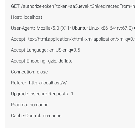
GET /authorize-token?token=sa5uevekit3r&redirectedFrom=ht
Host: localhost

User-Agent: Mozilla/5.0 (X11; Ubuntu; Linux x86_64; rv:67.0) G
Accept: text/html,application/xhtml+xml,application/xml;q=0.9,*/
Accept-Language: en-US,en;q=0.5

Accept-Encoding: gzip, deflate

Connection: close

Referer: http://localhost/v/

Upgrade-Insecure-Requests: 1

Pragma: no-cache

Cache-Control: no-cache