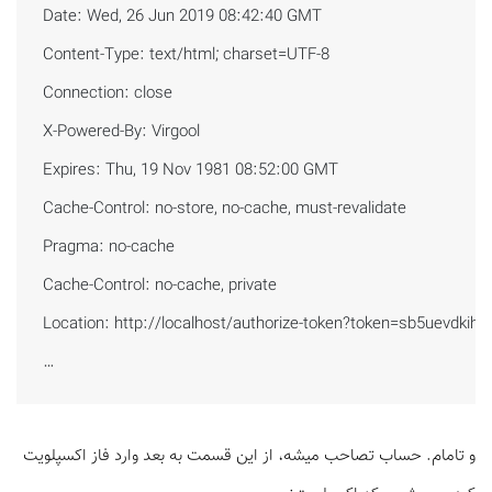
 Date: Wed, 26 Jun 2019 08:42:40 GMT

 Content-Type: text/html; charset=UTF-8

 Connection: close

 X-Powered-By: Virgool

 Expires: Thu, 19 Nov 1981 08:52:00 GMT

 Cache-Control: no-store, no-cache, must-revalidate

 Pragma: no-cache

 Cache-Control: no-cache, private

 Location: http://localhost/authorize-token?token=sb5uevdkih3r
 …
و تامام. حساب تصاحب میشه، از این قسمت به بعد وارد فاز اکسپلویت