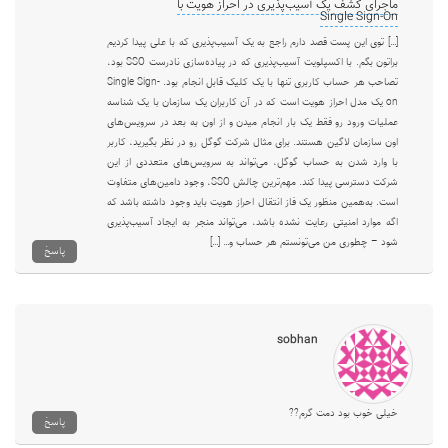
ماجرای کشف یک آسیب‌پذیری در احراز هویت با
Single Sign-On
[…] توی این پست قصد دارم راجع به یک آسیب‌پذیری که با علی پیدا کردیم
براتون بگم. با اکسپلویت آسیب‌پذیری که در پیاده‌سازی نادرست SSO بود،
‌تصاحب هر حساب کاربری تنها با یک کلیک قابل انجام بود. Single Sign-
on یک مدل احراز هویت است که در آن کاربران یک سازمان با یک شناسه
عملیات ورود رو فقط یک بار انجام میدن و از اون به بعد در سرویس‌های
اون سازمان لاگین هستند. برای مثال شرکت گوگل رو در نظر بگیرید، کاربر
با وارد شدن به حساب گوگل، می‌تواند به سرویس‌های متعددی از این
شرکت دسترسی پیدا کند. مهم‌ترین چالش SSO، وجود دامین‌های متفاوت
است. به‌همین منظور یک فاز انتقال احراز هویت باید وجود داشته باشد که
اگه موارد امنیتی رعایت نشده باشد، می‌تواند منجر به ایجاد آسیب‌پذیری
شود – چطوری من می‌تونستم هر حساب و… […]
پاسخ
sobhan
خیلی خوب بود دمت گرم??
پاسخ