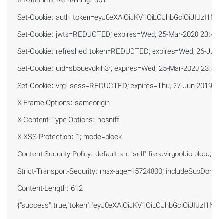
X-RateLimit-Remaining: 861

Set-Cookie: auth_token=eyJ0eXAiOiJKV1QiLCJhbGciOiJIUzI1N
Set-Cookie: jwts=REDUCTED; expires=Wed, 25-Mar-2020 23:45:
Set-Cookie: refreshed_token=REDUCTED; expires=Wed, 26-Jun-
Set-Cookie: uid=sb5uevdkih3r; expires=Wed, 25-Mar-2020 23:4
Set-Cookie: vrgl_sess=REDUCTED; expires=Thu, 27-Jun-2019 05
X-Frame-Options: sameorigin

X-Content-Type-Options: nosniff

X-XSS-Protection: 1; mode=block

Content-Security-Policy: default-src 'self' files.virgool.io blob
Strict-Transport-Security: max-age=15724800; includeSubDomai
Content-Length: 612

{"success":true,"token":"eyJ0eXAiOiJKV1QiLCJhbGciOiJIUzI1NiJ