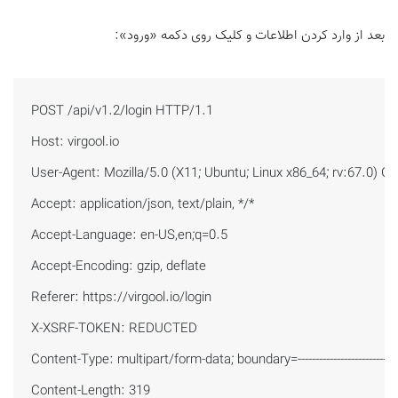
بعد از وارد کردن اطلاعات و کلیک روی دکمه «ورود»:
POST /api/v1.2/login HTTP/1.1

Host: virgool.io

User-Agent: Mozilla/5.0 (X11; Ubuntu; Linux x86_64; rv:67.0) G
Accept: application/json, text/plain, */*

Accept-Language: en-US,en;q=0.5

Accept-Encoding: gzip, deflate

Referer: https://virgool.io/login

X-XSRF-TOKEN: REDUCTED

Content-Type: multipart/form-data; boundary=---------------------
Content-Length: 319
