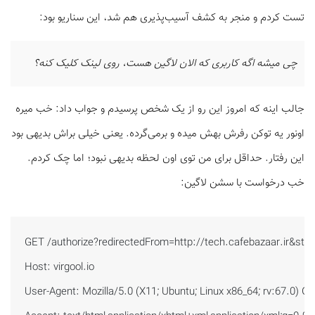
تست کردم و منجر به کشف آسیب‌پذیری هم شد،‌ این سناریو بود:
چی میشه اگه کاربری که الان لاگین هست، روی لینک کلیک کنه؟
جالب اینه که امروز این رو از یک شخص پرسیدم و جواب داد: خب میره
اونور یه توکن رفرش بهش میده و برمی‌گرده. یعنی خیلی براش بدیهی بود
این رفتار. حداقل برای من توی اون لحظه بدیهی نبود؛ اما چک کردم.
خب درخواست با سشن لاگین:
GET /authorize?redirectedFrom=http://tech.cafebazaar.ir&stat
Host: virgool.io

User-Agent: Mozilla/5.0 (X11; Ubuntu; Linux x86_64; rv:67.0) G