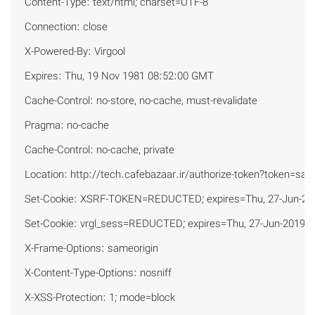
Content-Type: text/html; charset=UTF-8

Connection: close

X-Powered-By: Virgool

Expires: Thu, 19 Nov 1981 08:52:00 GMT

Cache-Control: no-store, no-cache, must-revalidate

Pragma: no-cache

Cache-Control: no-cache, private

Location: http://tech.cafebazaar.ir/authorize-token?token=sa5u
Set-Cookie: XSRF-TOKEN=REDUCTED; expires=Thu, 27-Jun-201
Set-Cookie: vrgl_sess=REDUCTED; expires=Thu, 27-Jun-2019 08
X-Frame-Options: sameorigin

X-Content-Type-Options: nosniff

X-XSS-Protection: 1; mode=block
