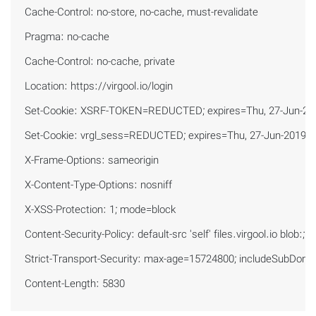
Cache-Control: no-store, no-cache, must-revalidate

Pragma: no-cache

Cache-Control: no-cache, private

Location: https://virgool.io/login

Set-Cookie: XSRF-TOKEN=REDUCTED; expires=Thu, 27-Jun-201
Set-Cookie: vrgl_sess=REDUCTED; expires=Thu, 27-Jun-2019 05
X-Frame-Options: sameorigin

X-Content-Type-Options: nosniff

X-XSS-Protection: 1; mode=block

Content-Security-Policy: default-src 'self' files.virgool.io blob
Strict-Transport-Security: max-age=15724800; includeSubDomai
Content-Length: 5830