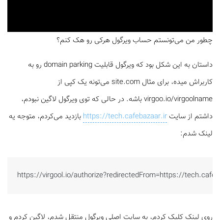
چطور من می‌تونستم حساب ویرگول هرکی رو هک کنم؟
داستان به این شکل بود که ویرگول قابلیت domain parking رو به
کاربراش میده، برای مثال site.com می‌تونه یک کپی از
virgoo.io/virgoolname باشه. در حالی که توی ویرگول لاگین نبودم،
داشتم از سایت
https://tech.cafebazaar.ir
بازدید می‌کردم،‌ متوجه یه
لینک شدم:
https://virgool.io/authorize?redirectedFrom=https://tech.cafeb
روی لینک کلیک کردم، به سایت اصلی ویرگول منتقل شدم، لاگین کردم و