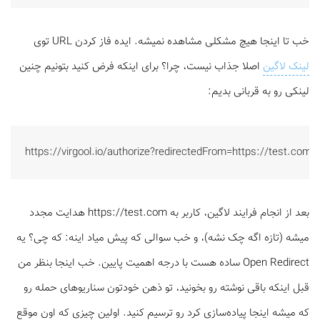
خب تا اینجا هیچ مشکلی مشاهده نمیشه. ایده فاز کردن URL توی
لینک لاگین
اصلا جذاب نیست، چرا؟ برای اینکه فرض کنید بتونیم چنین
لینکی رو به قربانی بدیم:
https://virgool.io/authorize?redirectedFrom=https://test.com&
بعد از انجام فرایند لاگین، کاربر به https://test.com هدایت مجدد
میشه (تازه اگه چک نشه)، و خب سوالی که پیش میاد اینه: که چی؟ یه
Open Redirect ساده هست با درجه اهمیت پایین. خب اینجا بنظر من
قبل اینکه باقی نوشته رو بخونید، تو ذهن خودتون سناریوهای حمله رو
که میشه اینجا پیاده‌سازی کرد رو ترسیم کنید. اولین چیزی که اون موقع