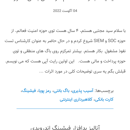
04 آگوست 2022
با سلام سید مجتبی هستم، ۴ سال هست توی حوزه امنیت فعالم، از
حوزه SOC و SIEM شروع کردم و در حال حاضر به عنوان کارشناس تست
نفوذ مشغول بکار هستم. بیشتر تمرکزم روی باگ های منطقی و توی
حوزه پرداخت و مالی هست. این اولین رایت آپی هست که می نویسم.
قبلش بگم یه سری توضیحات کلی در مورد اثرات ...
برچسب‌ها:
آسیب پذیری
،
باگ بانتی
،
رمز پویا
،
فیشینگ
،
کارت بانکی
،
کلاهبرداری اینترنتی
آنالیز بدافزار فیشینگ اندرویدی