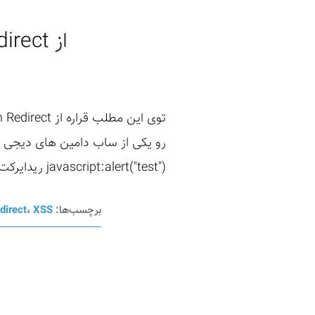
از Open Redirect تا Account Takeover در دیجی کالا
رو یکی از ساب دامین های دیجی کال
javascript:alert("test") ریدایرکت بشیم کد جاوا اسکریپت ران میشه و آلرت اتفاق ...
برچسب‌ها:
XSS
،
direct