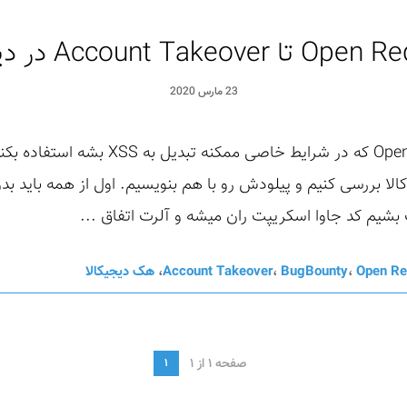
23 مارس 2020
ا بررسی کنیم و پیلودش رو با هم بنویسیم. اول از همه باید بدو
Open Re
،
BugBounty
،
Account Takeover
،
هک دیجیکالا
صفحه 1 از 1
1