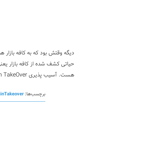
دیگه وقتش بود که به کافه بازار 
هست. آسیب پذیری Subdomain TakeOver: در اینجا به مباحث پایه ای آسیب پذیری Subdomain Takeover می‌پردازیم ...
برچسب‌ها:
inTakeover