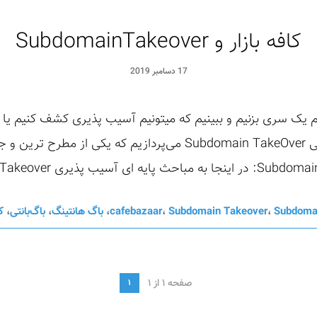
کافه بازار و SubdomainTakeover
17 دسامبر 2019
هم یک سری بزنیم و ببینیم که میتونیم آسیب پذیری کشف کنیم یا 
حیاتی کشف شده از کافه بازار یعنی Subdomain TakeOver می‌پردازیم 
Subdoma
،
Subdomain Takeover
،
cafebazaar
،
باگ هانتینگ
،
باگ‌بانتی
،
ک
صفحه 1 از 1
1