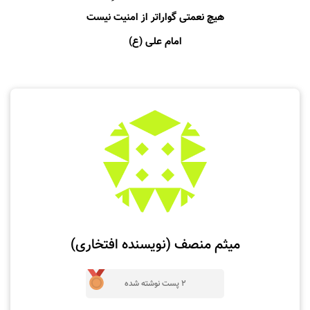
هيچ نعمتى گواراتر از امنيت نيست
امام علی (ع)
میثم منصف (نویسنده افتخاری)
2 پست نوشته شده