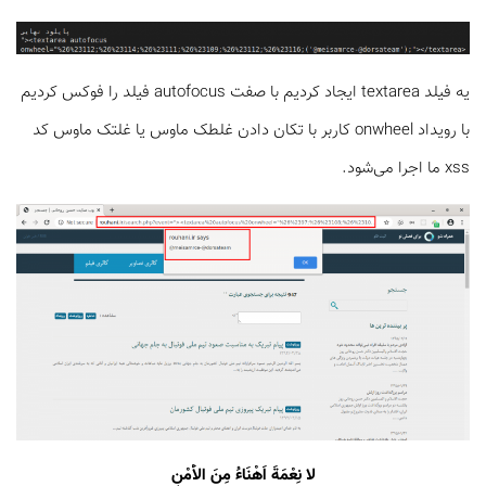
یه فیلد textarea ایجاد کردیم با صفت autofocus فیلد را فوکس کردیم
با رویداد onwheel کاربر با تکان دادن غلطک ماوس یا غلتک ماوس کد
xss ما اجرا می‌شود.
لا نِعْمَةَ اَهْنَاءُ مِنَ الاَْمْنِ