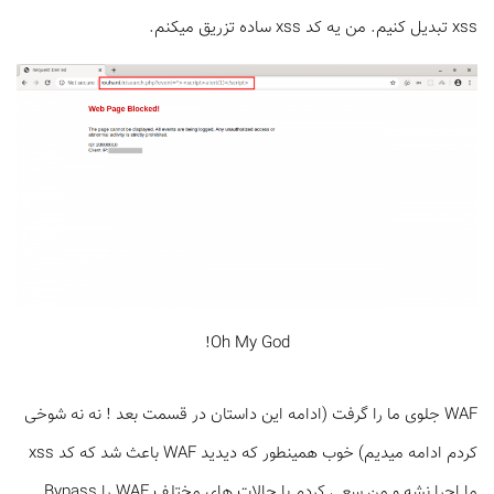
xss تبدیل کنیم. من یه کد xss ساده تزریق میکنم.
Oh My God!
WAF جلوی ما را گرفت (ادامه این داستان در قسمت بعد ! نه نه شوخی
کردم ادامه میدیم) خوب همینطور که دیدید WAF باعث شد که کد xss
ما اجرا نشه و من سعی کردم با حالات های مختلف WAF را Bypass