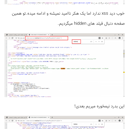
خوب دید xss ندارد اما یک هکر ناامید نمیشه و ادامه میده.تو همین
صفحه دنبال فیلد های hidden میگردیم.
این بدرد نیمخوره میریم بعدی!