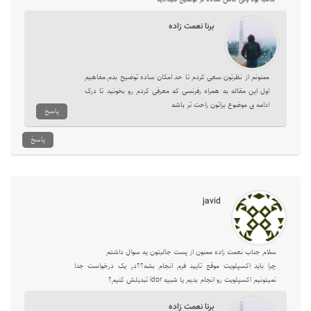
برنا نعمت‌ زاده
ممنونم از نظرتون.سعی کردم تا حد امکان ساده توضیح بدم.مفاهیم
اول این مقاله به همراه رفرنسی که معرفی کردم رو بخونید تا درک
ادامه ی موضوع براتون راحت تر باشه
پاسخ
پاسخ
javid
سلام جناب نعمت زاده ممنون از پست جالبتون یه سوال داشتم
چرا باید اکسپلویت موقع تایید فرم انجام بشه؟؟در یک درخواست جدا
نمیتونیم اکسپلویت رو انجام بدیم یا شبیه idor تبدیلش کنیم؟
برنا نعمت‌ زاده