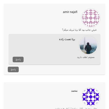
amir najafi
خیلی جالب بود آقا برنا تبریک میگم?
برنا نعمت‌ زاده
ممنونم لطف دارید
پاسخ
پاسخ
محمد
جالب بود ولی کاش ساده تر توضیح میدادید