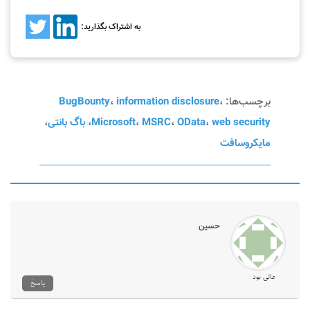
به اشتراک بگذارید:
برچسب‌ها:
،
information disclosure
،
BugBounty
web security
،
OData
،
MSRC
،
Microsoft
،
باگ بانتی
،
مایکروسافت
حسین
عالی بود
پاسخ