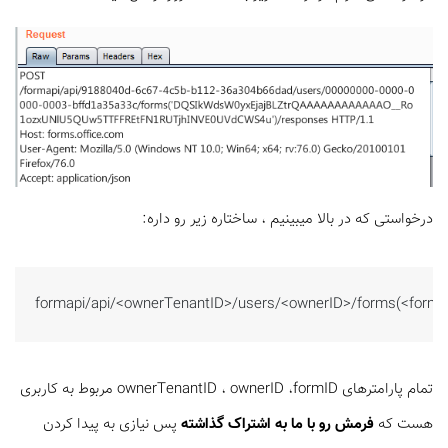
درخواستی که در بالا میبینیم ، ساختاره زیر رو داره:
formapi/api/<ownerTenantID>/users/<ownerID>/forms(<form
تمام پارامترهای ownerTenantID ، ownerID ،‌formID مربوط به کاربری
هست که
فرمش رو با ما به اشتراک گذاشته
پس نیازی به پیدا کردن