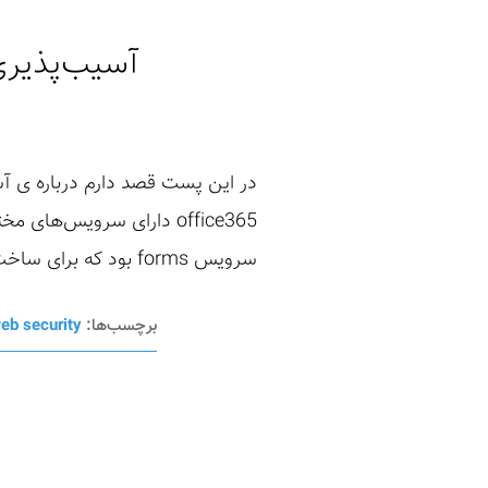
آسیب‌پذیری ۲۰۰۰ دلاری از افشای ایمیل کاربران ما
در این پست قصد دارم درباره ی آ
office365 دارای سرویس‌
سرویس forms بود که برای ساخت فرم یا کوییز و اشتراک گذاریه فرم بین یوزرهای مختلف انجام میشد. میتونید جزییات ...
برچسب‌ها:
eb security