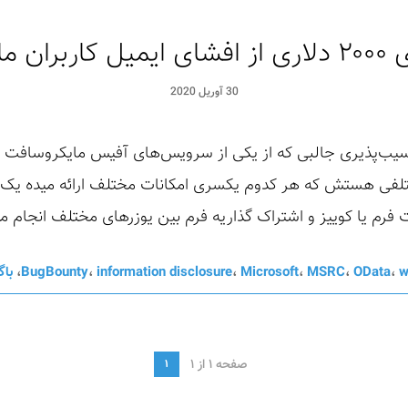
یکروسافت
30 آوریل 2020
سیب‌پذیری جالبی که از یکی از سرویس‌های آفیس مایکروسافت پی
های مختلفی هستش که هر کدوم یکسری امکانات مختلف ارائه میده 
w
،
OData
،
MSRC
،
Microsoft
،
information disclosure
،
BugBounty
،
باگ
صفحه 1 از 1
1