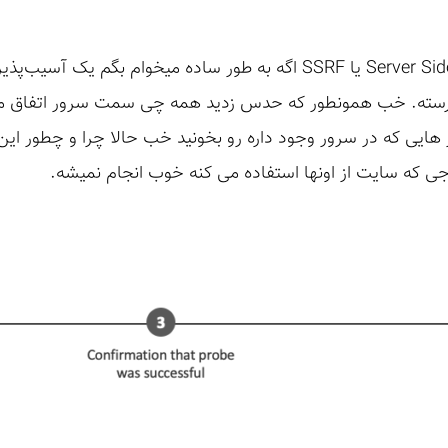
آسیب‌پذیری Server Side Request Forgery یا SSRF اگه به طور ساده میخو
ای دیگه درخواست HTTP بفرسته. خب همونطور که حدس زدید همه چی سمت سرور ات
یز هایی که در سرور وجود داره رو بخونید خب حالا چرا و چطور این
جی که سایت از اونها استفاده می کنه خوب انجام نمیشه.