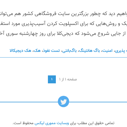
ک و روش‌هایی که برای اکسپلویت کردن آسیب‌پذیری مورد استفاده 
یی شروع می‌شود که دیجی‌کلا برای روز چهارشنبه سوری آخر سال 97 و با 
پذیری
،
امنیت
،
باگ هانتینگ
،
باگ‌بانتی
،
تست نفوذ
،
هک
،
هک دیجیکالا
صفحه 1 از 1
1
تمامی حقوق این مطلب برای
وبسایت مموری لیکس
محفوظ است.