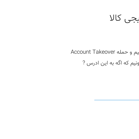
توی این مطلب قراره از Open Redirect که در شرایط خاصی ممکنه تبدیل به XSS بشه استفاده بکنیم و حمله Account Takeover
نیم که اگه به این ادرس ?