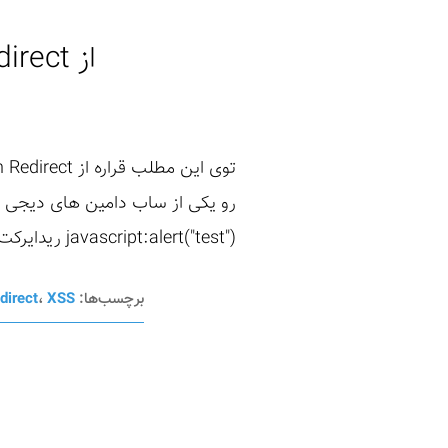
از Open Redirect تا Account Takeover در دیجی کالا
رو یکی از ساب دامین های دیجی کال
javascript:alert("test") ریدایرکت بشیم کد جاوا اسکریپت ران میشه و آلرت اتفاق ...
برچسب‌ها:
XSS
،
direct