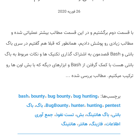
26 فوریه 2020
با قسمت دوم برگشتیم و در این قسمت مطالب بیشتر عملیاتی شده و
مطالب زیادی رو پوشش دادیم، همانطور که قبلا هم گفتیم در سری باگ
بانتی و Bash قصدمون به اشتراک گذاری تکنیک ها و نکات مربوط به باگ
بانتی هست با کمک گرفتن از Bash و ابزارهای دیگه که با بش اون ها رو
ترکیب میکنیم. مطالب بررسی شده ...
برچسب‌ها:
،
bug hunting
،
bug bounty
،
bounty
،
bash
pentest
،
hunting
،
hunter
،
BugBounty
،
باگ
،
باگ
بانتی
،
باگ هانتینگ
،
بش
،
تست نفوذ
،
جمع آوری
اطلاعات
،
فازینگ
،
هانتر
،
هانتینگ