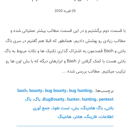
26 فوریه 2020
با قسمت دوم برگشتیم و در این قسمت مطالب بیشتر عملیاتی شده و
مطالب زیادی رو پوشش دادیم، همانطور که قبلا هم گفتیم در سری باگ
بانتی و Bash قصدمون به اشتراک گذاری تکنیک ها و نکات مربوط به باگ
بانتی هست با کمک گرفتن از Bash و ابزارهای دیگه که با بش اون ها رو
ترکیب میکنیم. مطالب بررسی شده ...
برچسب‌ها:
،
bug hunting
،
bug bounty
،
bounty
،
bash
pentest
،
hunting
،
hunter
،
BugBounty
،
باگ
،
باگ
بانتی
،
باگ هانتینگ
،
بش
،
تست نفوذ
،
جمع آوری
اطلاعات
،
فازینگ
،
هانتر
،
هانتینگ