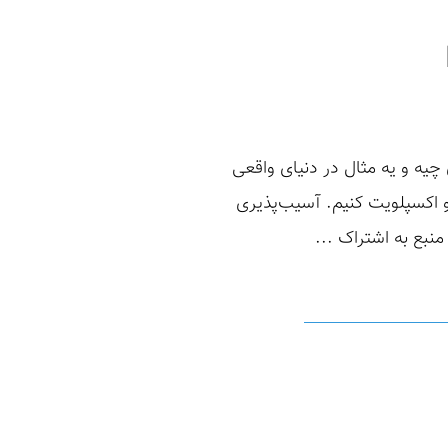
که این آسیب‌پذیری چیه و یه مثال در دنیای واقعی
 گیتهاب که آسیب‌پذیری Race Condition داره رو کلون و اکسپلویت کنیم. آسیب‌پذیری