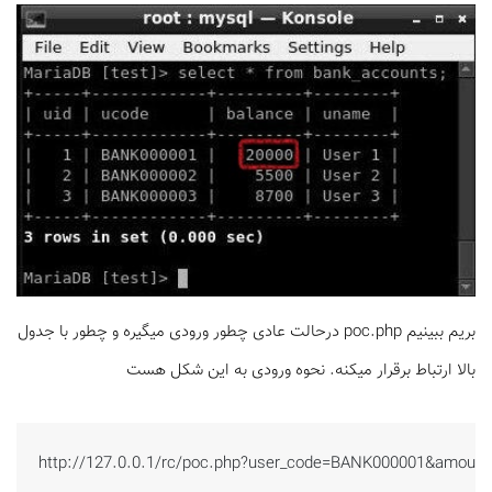
بریم ببینیم poc.php درحالت عادی چطور ورودی میگیره و چطور با جدول
بالا ارتباط برقرار میکنه. نحوه ورودی به این شکل هست
http://127.0.0.1/rc/poc.php?user_code=BANK000001&amount