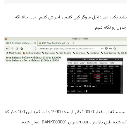
بیاید یکبار اینو داخل مروگر کپی کنیم و اجراش کنیم. خب حالا اگه
جدول رو نگاه کنیم
مببینم که از مقدار 20000 دلار اومده 19900 دقت کنید این 100 دلار که
کم شده طبق پارامتر amount برای BANK000001 اعمال شده.