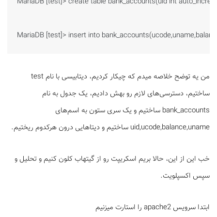
MariaDB [test]> create table bank_accounts(uid int auto_incremen
MariaDB [test]> insert into bank_accounts(ucode,uname,balance
من یه توضح خلاصه میدم که چیکار کردیم، دیتابیسی با نام test
ساختیم، دسترسی‌های لازم رو بهش دادیم، یک جدول به نام
bank_accounts ساختیم و یک سری ستون به اسم‌های
uid,ucode,balance,uname ساختیم و دیتاهایی درون هرکدوم ریختیم.
خب این از این، حالا بریم اسکریپت رو از گیتهاب کلون کنیم و تحلیل و
سپس اکسپلویت.
ابتدا سرویس apache2 را استارت میزنیم