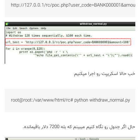
http://127.0.0.1/rc/poc.php?user_code=BANK000001&amount
خب حالا اسکریپت رو اجرا میکنیم
root@root:/var/www/html/rc# python withdraw_normal.py
حال اگر جدول رو نگاه کنیم میبینم که بله 7200 دلار باقیمانده.