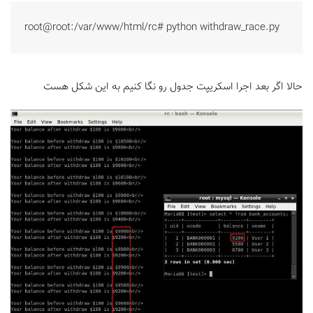
root@root:/var/www/html/rc# python withdraw_race.py
حالا اگر بعد اجرا اسکریپت جدول رو نگا کنیم به این شکل هست