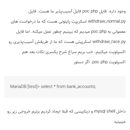
وجود داره. فایل poc.php فایل آسیب‌پذیر ما هست. فایل
withdraw_normal.py اسکریپت پایتونی هست که ما درخواست های
معمولی به poc.php میدیم که ببینیم چطور عمل میکنه. اما فایل
withdraw_race.py اسکرپیتی هست که ما از طریقش آسیب‌پذیری رو
اکسپلویت میکنیم. خب بریم سراغ شرح یکسری نکات بعد هم
اکسپلویت poc.php. اگر دستور
MariaDB [test]> select * from bank_accounts;
داخل mysql shell و دیتابیسی که قبلا ایجاد کردیم بزنیم خروجی زیر رو
میبینید