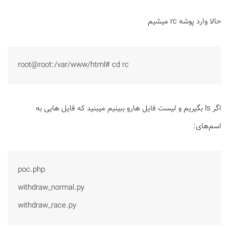
حالا وارد پوشه rc میشیم
root@root:/var/www/html# cd rc
اگر ls بگیریم و لیست فایل هارو ببینیم میبنید که فایل هایی به
اسم‌های:
poc.php

withdraw_normal.py

withdraw_race.py