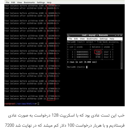
خب این تست عادی بود که با اسکریپت 128 درخواست به صورت عادی
فرستادیم و با هربار درخواست 100 دلار کم میشد که در نهایت شد 7200