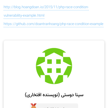
http://blog.hoangdoan.io/2015/11/php-race-condition-
vulnerability-example.html
https://github.com/doantranhoang/php-race-condition-example
سینا دوستی (نویسنده افتخاری)