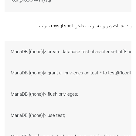
root@root:~# mysql
و دستورات زیر رو به ترتیب داخل mysql shell میزنیم
MariaDB [(none)]> create database test character set utf8 collat
MariaDB [(none)]> grant all privileges on test.* to test@'localhost
MariaDB [(none)]> flush privileges;

MariaDB [(none)]> use test;
