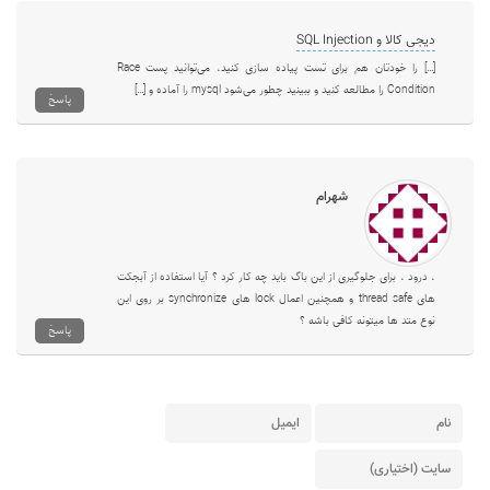
دیجی کالا و SQL Injection
[…] را خودتان هم برای تست پیاده سازی کنید، می‌توانید پست Race
Condition را مطالعه کنید و ببینید چطور می‌شود mysql را آماده و […]
پاسخ
شهرام
، درود ، برای جلوگیری از این باگ باید چه کار کرد ؟ آیا استفاده از آبجکت
های thread safe و همچنین اعمال lock های synchronize بر روی این
نوع متد ها میتونه کافی باشه ؟
پاسخ