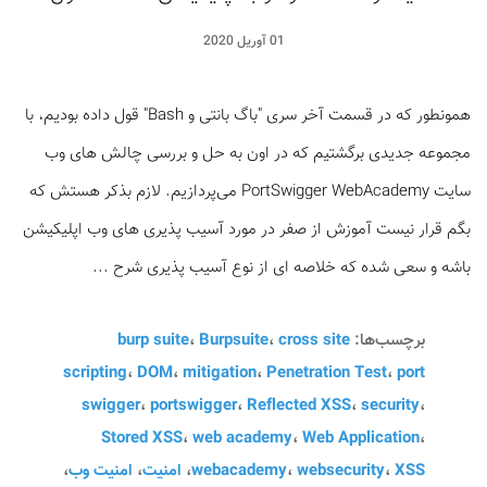
01 آوریل 2020
همونطور که در قسمت آخر سری "باگ بانتی و Bash" قول داده بودیم، با
مجموعه جدیدی برگشتیم که در اون به حل و بررسی چالش های وب
سایت PortSwigger WebAcademy می‌پردازیم. لازم بذکر هستش که
بگم قرار نیست آموزش از صفر در مورد آسیب پذیری های وب اپلیکیشن
باشه و سعی شده که خلاصه ای از نوع آسیب پذیری شرح ...
برچسب‌ها:
cross site
،
Burpsuite
،
burp suite
scripting
،
DOM
،
mitigation
،
Penetration Test
،
port
swigger
،
portswigger
،
Reflected XSS
،
security
،
Stored XSS
،
web academy
،
Web Application
،
XSS
،
websecurity
،
webacademy
،
امنیت
،
امنیت وب
،