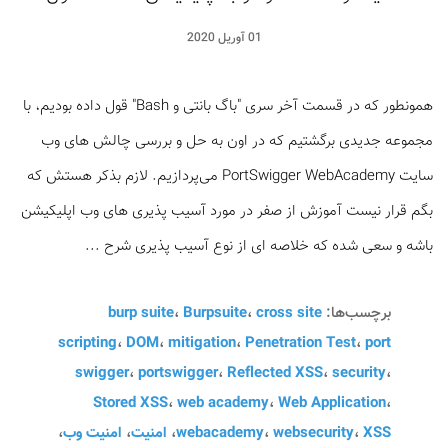
01 آوریل 2020
همونطور که در قسمت آخر سری "باگ بانتی و Bash" قول داده بودیم، با
مجموعه جدیدی برگشتیم که در اون به حل و بررسی چالش های وب
سایت PortSwigger WebAcademy می‌پردازیم. لازم بذکر هستش که
بگم قرار نیست آموزش از صفر در مورد آسیب پذیری های وب اپلیکیشن
باشه و سعی شده که خلاصه ای از نوع آسیب پذیری شرح ...
برچسب‌ها:
cross site
،
Burpsuite
،
burp suite
scripting
،
DOM
،
mitigation
،
Penetration Test
،
port
swigger
،
portswigger
،
Reflected XSS
،
security
،
Stored XSS
،
web academy
،
Web Application
،
XSS
،
websecurity
،
webacademy
،
امنیت
،
امنیت وب
،