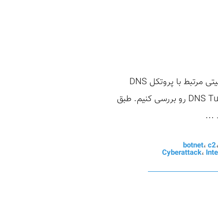
در پست قبلی سازوکار پروتکل DNS رو بررسی کردیم. در این پست میخواهیم درباره ضعف‌های امنیتی مرتبط با پروتکل DNS
صحبت کنیم و در آخر پست هم قرار هستش یکی از روش‌های سوءاستفاده از DNS یعنی DNS Tunneling رو بررسی کنیم. طبق
botnet
،
c2
Cyberattack
،
Int