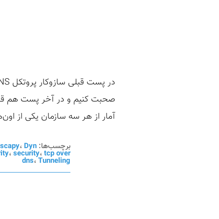
آمار از هر سه سازمان یکی از اون‌ها تجربه حملات بر
برچسب‌ها:
Dyn
،
scapy
ity
،
security
،
tcp over
dns
،
Tunneling