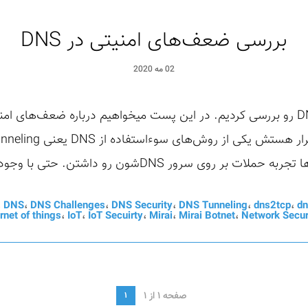
بررسی ضعف‌های امنیتی در DNS
02 مه 2020
 روی سرور DNSشون رو داشتن. حتی با وجود ...
،
DNS
،
DNS Challenges
،
DNS Security
،
DNS Tunneling
،
dns2tcp
،
dn
ernet of things
،
IoT
،
IoT Secuirty
،
Mirai
،
Mirai Botnet
،
Network Secur
صفحه 1 از 1
1