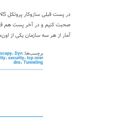
آمار از هر سه سازمان یکی از اون‌ها تجربه حملات بر
برچسب‌ها:
Dyn
،
scapy
ity
،
security
،
tcp over
dns
،
Tunneling