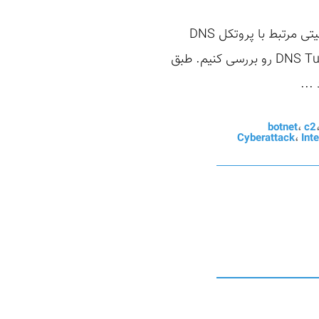
در پست قبلی سازوکار پروتکل DNS رو بررسی کردیم. در این پست میخواهیم درباره ضعف‌های امنیتی مرتبط با پروتکل DNS
صحبت کنیم و در آخر پست هم قرار هستش یکی از روش‌های سوءاستفاده از DNS یعنی DNS Tunneling رو بررسی کنیم. طبق
botnet
،
c2
Cyberattack
،
Int