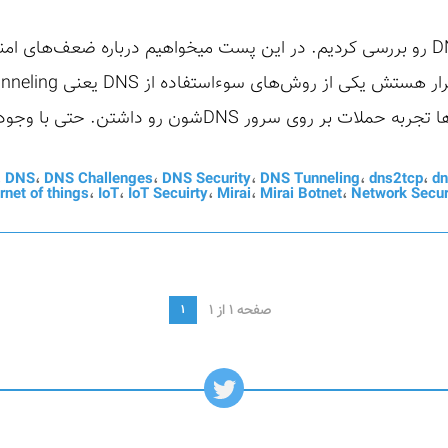
 روی سرور DNSشون رو داشتن. حتی با وجود ...
،
DNS
،
DNS Challenges
،
DNS Security
،
DNS Tunneling
،
dns2tcp
،
dn
ernet of things
،
IoT
،
IoT Secuirty
،
Mirai
،
Mirai Botnet
،
Network Secur
صفحه 1 از 1
1