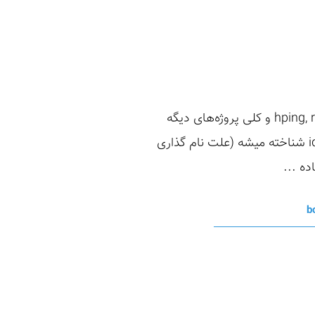
در سال 1998 محقق امنیتی Salvatore Sanfilippo (ایشون توسعه دهنده hping, redis, dump1090, Kilo و کلی پروژه‌های دیگه
هستن)، یک روش جدید رو برای اسکن (scan) یک ماشین هدف ارائه داد. این مِتُد به نام idle scan شناخته میشه (علت نام گذاری
b