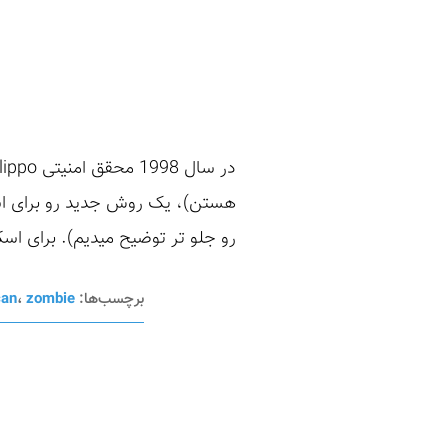
رو جلو تر توضیح میدیم). برای اسکن TCP یک Port روی یک ماشین ابتدا باید یک بسته SYN فرس
برچسب‌ها:
zombie
،
can