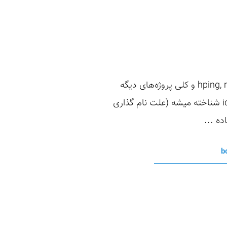
در سال 1998 محقق امنیتی Salvatore Sanfilippo (ایشون توسعه دهنده hping, redis, dump1090, Kilo و کلی پروژه‌های دیگه
هستن)، یک روش جدید رو برای اسکن (scan) یک ماشین هدف ارائه داد. این مِتُد به نام idle scan شناخته میشه (علت نام گذاری
b