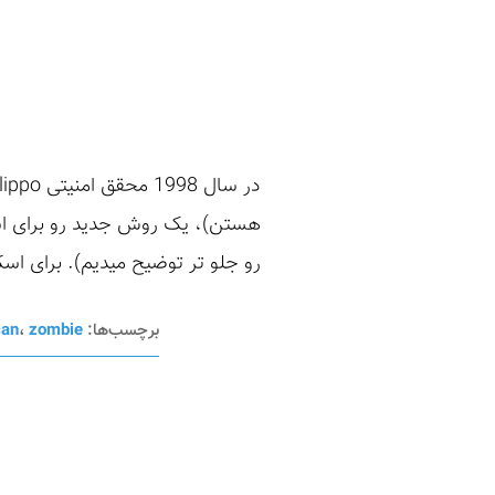
رو جلو تر توضیح میدیم). برای اسکن TCP یک Port روی یک ماشین ابتدا باید یک بسته SYN فرس
برچسب‌ها:
zombie
،
can