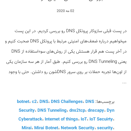
02 مه 2020
در پست قبلی سازوکار پروتکل DNS رو بررسی کردیم. در این پست
میخواهیم درباره ضعف‌های امنیتی مرتبط با پروتکل DNS صحبت کنیم و
در آخر پست هم قرار هستش یکی از روش‌های سوءاستفاده از DNS
یعنی DNS Tunneling رو بررسی کنیم. طبق آمار از هر سه سازمان یکی
از اون‌ها تجربه حملات بر روی سرور DNSشون رو داشتن. حتی با وجود
...
برچسب‌ها:
DNS
،
DNS Challenges
،
DNS
،
c2
،
botnet
Security
،
DNS Tunneling
،
dns2tcp
،
dnscapy
،
Dyn
Cyberattack
،
Internet of things
،
IoT
،
IoT Secuirty
،
Mirai
،
Mirai Botnet
،
Network Security
،
security
،