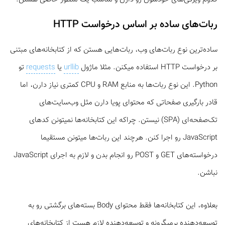
ربات‌های ساده بر اساس درخواست HTTP
ساده‌ترین نوع ربات‌های وب، ربات‌هایی هستن که از کتابخانه‌های مبتنی
بر درخواست HTTP استفاده میکنن. مثلا ماژول
urllib
یا
requests
تو
Python. این نوع ربات‌ها به منابع RAM و CPU کمتری نیاز دارن، اما
قادر بارگیری صفحاتی که محتوای پویا دارن مثل وب‌سایت‌های
تک‌صفحه‌ای (SPA) نیستن. چراکه این کتابخانه‌ها نمیتونن کدهای
JavaScript رو اجرا کنن. هرچند این ربات‌ها میتونن مستقیما
درخواسته‌های GET و POST رو انجام بدن و لازم به اجرای JavaScript
نباشن.
بعلاوه، این کتابخانه‌ها فقط محتوای Body بسته‌های برگشتی رو به
توسعه‌دهنده برمیگرونه و توسعه‌دهنده لازم هست از کتابخانه‌های