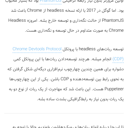
اولین مرورگر بدون نیاز رابطه گرافیکی
PhantomJS
بود که بسیار محبوب
بود. اما گوگل در 2017 با ارئه نسخه headless از Chrome باعث شد
PhantomJS از حالت نگه‌داری و توسعه خارج بشه. امروزه Headless
Chrome به صورت متداوم در حال توسعه و نگه‌داری هست.
توسعه ربات‌های ‌headless با پروتکل
Chrome Devtools Protocol
(CDP)
انجام میشه. هرچند توسعه‌دادن ربات‌ها با این پروتکل کمی
دشواره برای همین چندین چهارچوب نرم‌افزاری دیگه‌ای شکل گرفتن که
به نحوی رابط بین توسعه‌دهنده و CDP باشن. یکی از این چهارچوب‌ها
Puppeteer هست. این باعث شد که مهاجرت از یک ربات از نوع دو به
یک ربات بدون نیاز به رابط‌گرافیکی بشدت ساده بشه.
تا این‌جا درباره انواع ربات‌ها و رویکرد‌هاشون خوندیم حالا با توجه به