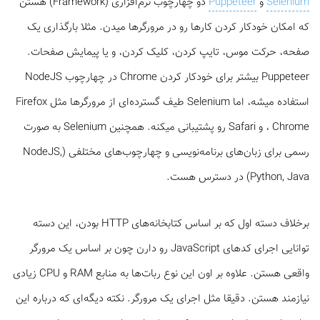
Selenium
و
Puppeteer
دو چهارچوب نرم‌افزاری (Framework) هستن
که امکان خودکار کردن کارها رو در مرورگرها میدن. مثلا بارگذاری یک
صفحه، حرکت موس، تایپ کردن، کلیک کردن، و یا پیمایش صفحات.
Puppeteer بیشتر برای خودکار کردن Chrome در چهارچوب NodeJS
استفاده میشه، اما Selenium طیف گسترده‌ای از مرورگرها مثل Firefox
، Chrome و Safari رو پشتیبانی میکنه. همچنین Selenium به صورت
رسمی برای زبان‌های برنامه‌نویسی و چهارچوب‌های مختلفی (NodeJS,
Python, Java) در دسترس هست.
برخلاف دسته اول که بر اساس کتابخانه‌های HTTP بودن، این دسته
توانایی اجرای کدهای JavaScript رو دارن چون بر اساس یک مرورگر
واقعی هستن. علاوه بر اون این نوع ربات‌ها به منابع RAM و CPU زیادی
نیازمند هستن. دقیقا مثل اجرای یک مرورگر. نکته دیگه‌ای که درباره این