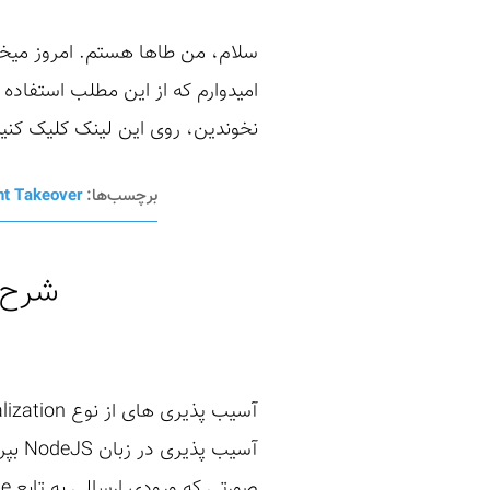
سلام، من طاها هستم. امروز میخوا
نخوندین، روی این لینک کلیک کنی
برچسب‌ها:
t Takeover
شرح آسیب‌پذ
صورتی که ورودی ارسالی به تابع Unserialize داده بشه، این آسیب پذیری رخ میده و ...