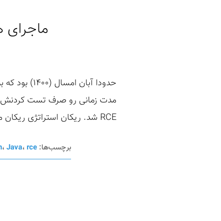
ماجرای ه
حدودا آبان 
مدت زمانی رو صرف تست کردنش کنم
RCE شد. ریکان استراتژی ریکان من در این مرحله پیدا کردن دارایی و ساب ...
برچسب‌ها:
rce
،
Java
،
n