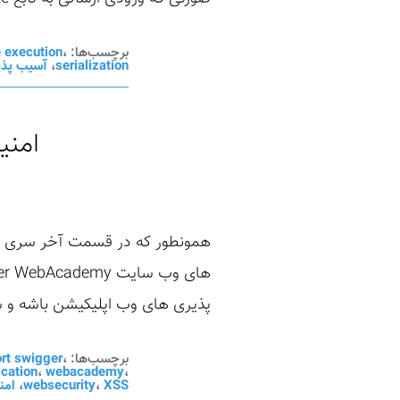
برچسب‌ها:
،
 execution
serialization
،
آسیب پذی
امنی
پذیری های وب اپلیکیشن باشه و 
برچسب‌ها:
،
rt swigger
cation
،
webacademy
،
XSS
،
websecurity
،
امن