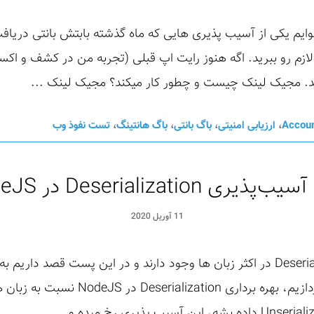
یم یکی از آسیب پذیری هایی که ماه گذشته بابتش بانتی دریافت
د. مجیک لینک چیست و چطور کار میکند؟ مجیک لینک ...
Accoun
،
ارزیابی امنیتی
،
باگ بانتی
،
باگ هانتینگ
،
تست نفوذ وب
یری Deserialization در NodeJS
11 آوریل 2020
آسیب پذیری های از نوع Deserialization در اکثر زبان ها وجود دارند و در این پس
آسیب پذیری در زبان NodeJS بپردازیم، بهره