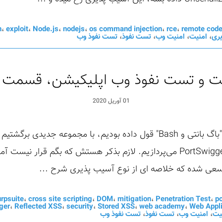
n
،
exploit
،
Node.js
،
nodejs
،
os command injection
،
rce
،
remote code
ری
،
امنیت
،
امنیت وب
،
تست نفوذ
،
تست نفوذ وب
ت و تست نفوذ وب اپلیکیشن، قسمت 
01 آوریل 2020
همونطور که در قسمت آخر سری "باگ بانتی و Bash" قول داده بودیم، با مج
های وب سایت PortSwigger WebAcademy می‌پردازیم. لازم بذکر هستش که بگم
سعی شده که خلاصه ای از نوع آسیب پذیری شرح ...
rpsuite
،
cross site scripting
،
DOM
،
mitigation
،
Penetration Test
،
po
ger
،
Reflected XSS
،
security
،
Stored XSS
،
web academy
،
Web Appli
یت
،
امنیت وب
،
تست نفوذ
،
تست نفوذ وب