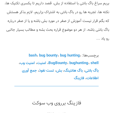
بریم سراغ باگ بانتی با استفاده از بش، قصد داریم تا یکسری تکنیک ها،
نکته ها، تجربه ها رو در باگ بانتی به اشتراک بزاریم، لازم بذکر هستش
که بگم قرار نیست آموزش از صفر در مورد بش باشه و یا از صفر درباره
باگ بانتی باشه، از هر دو موضوع قراره بحث بشه و مطالب بسیار جالبی
رو یاد ...
برچسب‌ها:
،
bug hunting
،
bug bounty
،
bash
shell
،
bughunting
،
BugBounty
،
امنیت
،
امنیت وب
،
باگ بانتی
،
باگ هانتینگ
،
بش
،
تست نفوذ
،
جمع آوری
اطلاعات
،
فازینگ
فازینگ برروی وب سوکت