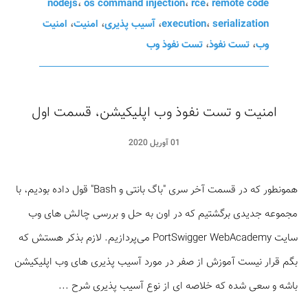
nodejs
،
os command injection
،
rce
،
remote code
serialization
،
execution
،
آسیب پذیری
،
امنیت
،
امنیت
وب
،
تست نفوذ
،
تست نفوذ وب
امنیت و تست نفوذ وب اپلیکیشن، قسمت اول
01 آوریل 2020
همونطور که در قسمت آخر سری "باگ بانتی و Bash" قول داده بودیم، با
مجموعه جدیدی برگشتیم که در اون به حل و بررسی چالش های وب
سایت PortSwigger WebAcademy می‌پردازیم. لازم بذکر هستش که
بگم قرار نیست آموزش از صفر در مورد آسیب پذیری های وب اپلیکیشن
باشه و سعی شده که خلاصه ای از نوع آسیب پذیری شرح ...