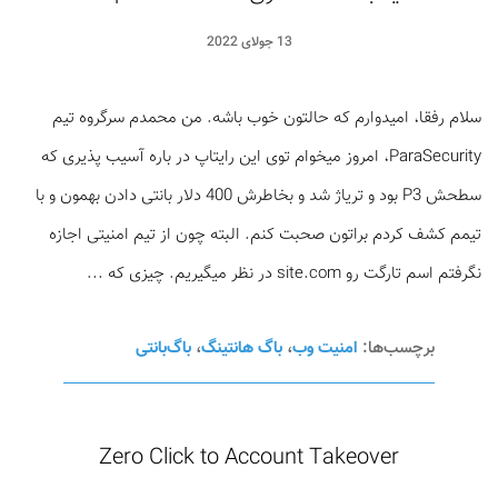
13 جولای 2022
سلام رفقا، امیدوارم که حالتون خوب باشه. من محمدم سرگروه تیم
ParaSecurity، امروز میخوام توی این رایتاپ در باره آسیب پذیری که
سطحش P3 بود و تریاژ شد و بخاطرش 400 دلار بانتی دادن بهمون و با
تیمم کشف کردم براتون صحبت کنم. البته چون از تیم امنیتی اجازه
نگرفتم اسم تارگت رو site.com در نظر میگیریم. چیزی که ...
برچسب‌ها:
امنیت وب
،
باگ هانتینگ
،
باگ‌بانتی
Zero Click to Account Takeover