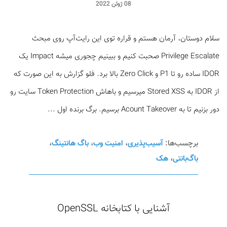
08 ژوئن 2022
سلام دوستان، آرمان هستم و قراره توی این رایت‌آپ روی مبحث
Privilege Escalate صحبت کنیم و ببینیم چجوری میشه Impact یک
IDOR ساده رو تا P1 و Zero Click بالا برد. فلو گزارش به این صورت که
از IDOR به Stored XSS میرسیم و باهاش Token Protection سایت رو
دور بزنیم تا به Acount Takeover برسیم. برگ برنده اول ...
برچسب‌ها:
آسیب‌پذیری
،
امنیت وب
،
باگ هانتینگ
،
باگ‌بانتی
،
هک
آشنایی با کتابخانه OpenSSL