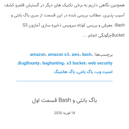
همچنین نگاهی داریم به برخی تکنیک های دیگر در گسترش قلمرو کشف
آسیب پذیری. مطالب بررسی شده در این قسمت از سری باگ بانتی و
Bash: معرفی و بررسی کوتاه سرویس ذخیره سازی آمازون S3
Bucketچگونگی انجام ...
برچسب‌ها:
،
bash
،
aws
،
amazon s3
،
amazon
،
BugBounty
،
bughunting
،
s3 bucket
،
web security
امنیت وب
،
باگ بانتی
،
باگ هانتینگ
باگ بانتی و Bash قسمت اول
18 فوریه 2020